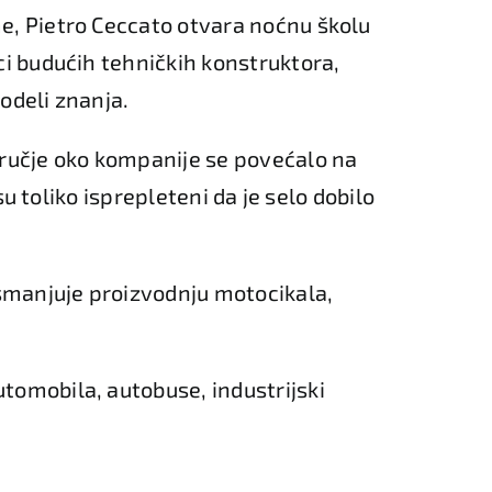
e, Pietro Ceccato otvara noćnu školu
ci budućih tehničkih konstruktora,
odeli znanja.
dručje oko kompanije se povećalo na
su toliko isprepleteni da je selo dobilo
 smanjuje proizvodnju motocikala,
tomobila, autobuse, industrijski