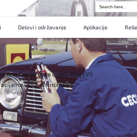
Search
for:
i
Delovi i održavanje
Aplikacije
Reše
o Aria Compressa u selu Alte (VI)
vacijama i više tehnoloških