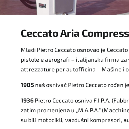
Ceccato Aria Compressa
Mladi Pietro Ceccato osnovao je Ceccato Ar
pistole e aerografi – italijanska firma 
attrezzature per autofficina – Mašine i 
1905
naš osnivač Pietro Ceccato rođen j
1936
Pietro Ceccato osniva F.I.P.A. (Fabb
zatim promenjena u „M.A.P.A.“ (Macchine 
su bili motocikli, vazdušni kompresori, a