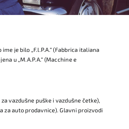
me je bilo „F.l.P.A.“ (Fabbrica italiana
jena u „M.A.P.A.“ (Macchine e
ma za vazdušne puške i vazdušne četke),
a za auto prodavnice). Glavni proizvodi