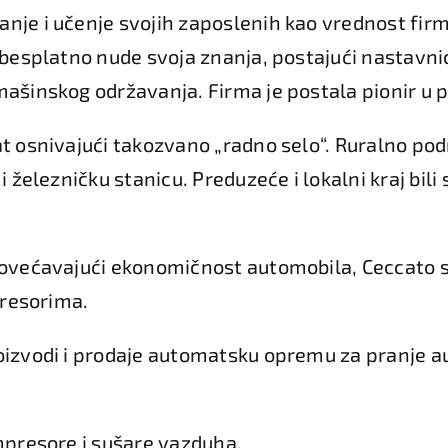
nje i učenje svojih zaposlenih kao vrednost firm
 besplatno nude svoja znanja, postajući nastavni
mašinskog održavanja. Firma je postala pionir u p
at osnivajući takozvano „radno selo“. Ruralno po
i železničku stanicu. Preduzeće i lokalni kraj bili 
Povećavajući ekonomičnost automobila, Ceccato
mpresorima.
roizvodi i prodaje automatsku opremu za pranje au
ompresore i sušare vazduha.