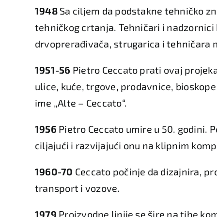
1948
Sa ciljem da podstakne tehničko zna
tehničkog crtanja. Tehničari i nadzornici
drvoprerađivača, strugarica i tehničara 
1951-56
Pietro Ceccato prati ovaj projek
ulice, kuće, trgove, prodavnice, bioskope 
ime „Alte – Ceccato“.
1956
Pietro Ceccato umire u 50. godini. 
ciljajući i razvijajući onu na klipnim ko
1960-70
Ceccato počinje da dizajnira, p
transport i vozove.
1979
Proizvodne linije se šire na tihe k