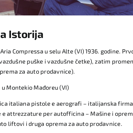
 Istorija
ia Compressa u selu Alte (VI) 1936. godine. Prvo i
za vazdušne puške i vazdušne četke), zatim promen
oprema za auto prodavnice).
e u Montekio Mađoreu (VI)
rica italiana pistole e aerografi – italijanska fir
e attrezzature per autofficina – Mašine i oprem
uto liftovi i druga oprema za auto prodavnice.