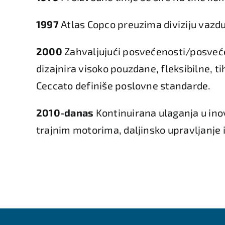
1997
Atlas Copco preuzima diviziju vaz
2000
Zahvaljujući posvećenosti/posvec
dizajnira visoko pouzdane, fleksibilne, 
Ceccato definiše poslovne standarde.
2010-danas
Kontinuirana ulaganja u inov
trajnim motorima, daljinsko upravljanje i