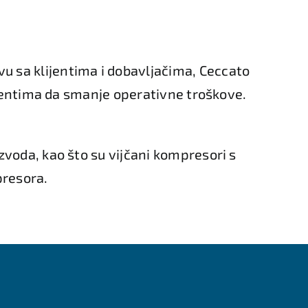
u sa klijentima i dobavljačima, Ceccato
ijentima da smanje operativne troškove.
voda, kao što su vijčani kompresori s
presora.